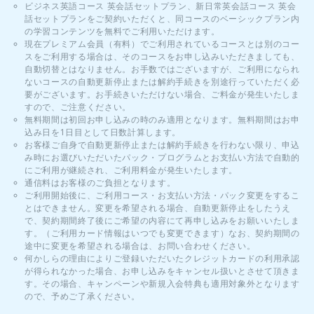
ビジネス英語コース 英会話セットプラン、新日常英会話コース 英会
話セットプランをご契約いただくと、同コースのベーシックプラン内
の学習コンテンツを無料でご利用いただけます。
現在プレミアム会員（有料）でご利用されているコースとは別のコー
スをご利用する場合は、そのコースをお申し込みいただきましても、
自動切替とはなりません。お手数ではございますが、ご利用になられ
ないコースの自動更新停止または解約手続きを別途行っていただく必
要がございます。お手続きいただけない場合、ご料金が発生いたしま
すので、ご注意ください。
無料期間は初回お申し込みの時のみ適用となります。無料期間はお申
込み日を1日目として日数計算します。
お客様ご自身で自動更新停止または解約手続きを行わない限り、申込
み時にお選びいただいたパック・プログラムとお支払い方法で自動的
にご利用が継続され、ご利用料金が発生いたします。
通信料はお客様のご負担となります。
ご利用開始後に、ご利用コース・お支払い方法・パック変更をするこ
とはできません。変更を希望される場合、自動更新停止をしたうえ
で、契約期間終了後にご希望の内容にて再申し込みをお願いいたしま
す。（ご利用カード情報はいつでも変更できます）なお、契約期間の
途中に変更を希望される場合は、お問い合わせください。
何かしらの理由によりご登録いただいたクレジットカードの利用承認
が得られなかった場合、お申し込みをキャンセル扱いとさせて頂きま
す。その場合、キャンペーンや新規入会特典も適用対象外となります
ので、予めご了承ください。