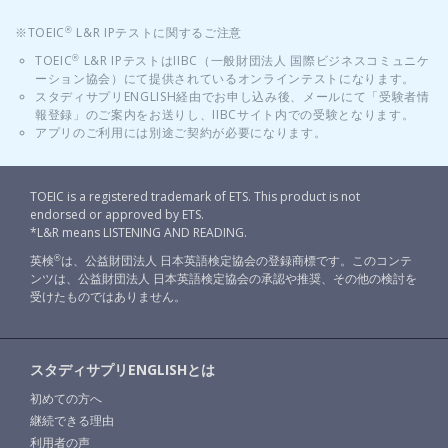
※TOEIC
L&R IPテストに関するご注意
®
TOEIC
L&R IPテストはIIBC（一般財団法人 国際ビジネスコミュニケ
®
ーション協会）にて提供されているオンラインテストになります。
スタディサプリENGLISH経由でお申し込み後、メールにて「受験者情
報登録」のご案内をお送りし、IIBCサイト内での受験となります。
アプリのご利用には別途ご契約が必要になります。
TOEIC is a registered trademark of ETS. This product is not
endorsed or approved by ETS.
*L&R means LISTENING AND READING.
英検
は、公益財団法人 日本英語検定協会の登録商標です。このコンテ
®
ンツは、公益財団法人 日本英語検定協会の承認や推奨、その他の検討を
受けたものではありません。
スタディサプリENGLISHとは
初めての方へ
継続できる理由
利用者の声