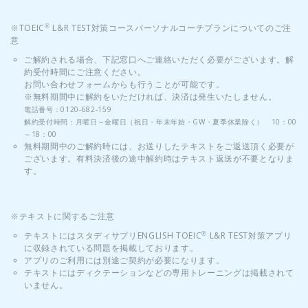
※TOEIC
L&R TEST対策コースパーソナルコーチプランについてのご注
®
意
ご解約される場合、下記窓口へご連絡いただく必要がございます。解
約受付時間にご注意ください。
お問い合わせフォームからも行うことが可能です。
※無料期間中に解約をいただければ、決済は発生いたしません。
電話番号：0120-682-159
解約受付時間：月曜日～金曜日（祝日・年末年始・GW・夏季休業除く） 10：00
～18：00
無料期間中のご解約時には、お送りしたテキストをご返送頂く必要が
ございます。有料決済後の途中解約時はテキスト返送が不要となりま
す。
※テキストに関するご注意
テキストにはスタディサプリENGLISH TOEIC
L&R TEST対策アプリ
®
に収録されている問題を掲載しております。
アプリのご利用には別途ご契約が必要になります。
テキストにはディクテーションなどの専用トレーニングは掲載されて
いません。