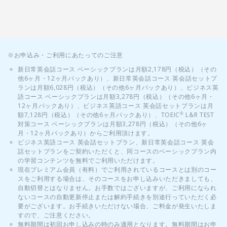
※お申込み・ご利用にあたってのご注意
新日常英会話コース ベーシックプランは月額2,178円（税込）（その
他6ヶ月・12ヶ月パックあり）、新日常英会話コース 英会話セットプ
ランは月額6,028円（税込）（その他6ヶ月パックあり）、ビジネス英
語コース ベーシックプランは月額3,278円（税込）（その他6ヶ月・
12ヶ月パックあり）、ビジネス英語コース 英会話セットプランは月
額7,128円（税込）（その他6ヶ月パックあり）、TOEIC
L&R TEST
®
対策コース ベーシックプランは月額3,278円（税込）（その他6ヶ
月・12ヶ月パックあり）からご利用頂けます。
ビジネス英語コース 英会話セットプラン、新日常英会話コース 英会
話セットプランをご契約いただくと、同コースのベーシックプラン内
の学習コンテンツを無料でご利用いただけます。
現在プレミアム会員（有料）でご利用されているコースとは別のコー
スをご利用する場合は、そのコースをお申し込みいただきましても、
自動切替とはなりません。お手数ではございますが、ご利用になられ
ないコースの自動更新停止または解約手続きを別途行っていただく必
要がございます。お手続きいただけない場合、ご料金が発生いたしま
すので、ご注意ください。
無料期間は初回お申し込みの時のみ適用となります。無料期間はお申