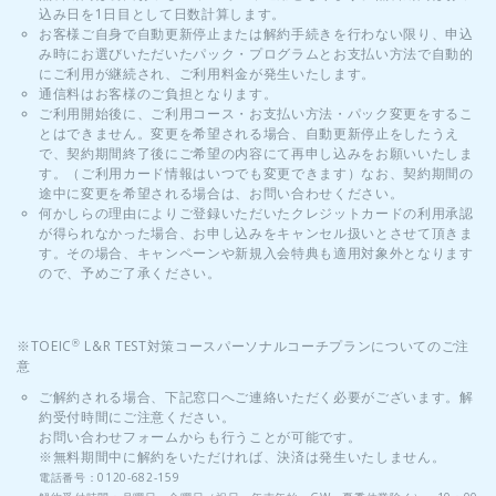
込み日を1日目として日数計算します。
お客様ご自身で自動更新停止または解約手続きを行わない限り、申込
み時にお選びいただいたパック・プログラムとお支払い方法で自動的
にご利用が継続され、ご利用料金が発生いたします。
通信料はお客様のご負担となります。
ご利用開始後に、ご利用コース・お支払い方法・パック変更をするこ
とはできません。変更を希望される場合、自動更新停止をしたうえ
で、契約期間終了後にご希望の内容にて再申し込みをお願いいたしま
す。（ご利用カード情報はいつでも変更できます）なお、契約期間の
途中に変更を希望される場合は、お問い合わせください。
何かしらの理由によりご登録いただいたクレジットカードの利用承認
が得られなかった場合、お申し込みをキャンセル扱いとさせて頂きま
す。その場合、キャンペーンや新規入会特典も適用対象外となります
ので、予めご了承ください。
※TOEIC
L&R TEST対策コースパーソナルコーチプランについてのご注
®
意
ご解約される場合、下記窓口へご連絡いただく必要がございます。解
約受付時間にご注意ください。
お問い合わせフォームからも行うことが可能です。
※無料期間中に解約をいただければ、決済は発生いたしません。
電話番号：0120-682-159