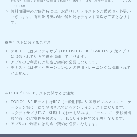
解約受付時間：月曜日～金曜日（祝日・年末年始・GW・夏季休業除く） 10：00
～18：00
無料期間中のご解約時には、お送りしたテキストをご返送頂く必要が
ございます。有料決済後の途中解約時はテキスト返送が不要となりま
す。
※テキストに関するご注意
テキストにはスタディサプリENGLISH TOEIC
L&R TEST対策アプリ
®
に収録されている問題を掲載しております。
アプリのご利用には別途ご契約が必要になります。
テキストにはディクテーションなどの専用トレーニングは掲載されて
いません。
※TOEIC
L&R IPテストに関するご注意
®
TOEIC
L&R IPテストはIIBC（一般財団法人 国際ビジネスコミュニケ
®
ーション協会）にて提供されているオンラインテストになります。
スタディサプリENGLISH経由でお申し込み後、メールにて「受験者情
報登録」のご案内をお送りし、IIBCサイト内での受験となります。
アプリのご利用には別途ご契約が必要になります。