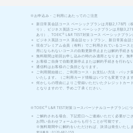
※お申込み・ご利用にあたってのご注意
新日常英会話コース ベーシックプランは月額2,178円（
り）、ビジネス英語コース ベーシックプランは月額3,2
あり）、TOEIC
L&R TEST対策コース ベーシックプ
®
ビジネス英語コース 英会話セットプラン、新日常英会話
現在プレミアム会員（有料）でご利用されているコース
用になられないコースの自動更新停止または解約手続き
無料期間は初回お申し込みの時のみ適用となります。無
お客様ご自身で自動更新停止または解約手続きを行わな
通信料はお客様のご負担となります。
ご利用開始後に、ご利用コース・お支払い方法・パック
いたします。（ご利用カード情報はいつでも変更できま
何かしらの理由によりご登録いただいたクレジットカー
となりますので、予めご了承ください。
※TOEIC
L&R TEST対策コースパーソナルコーチプランに
®
ご解約される場合、下記窓口へご連絡いただく必要がご
お問い合わせフォームからも行うことが可能です。
※無料期間中に解約をいただければ、決済は発生いたし
電話番号：0120-682-159