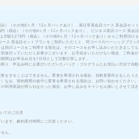
税込）（その他6ヶ月・12ヶ月パックあり）、新日常英会話コース 英会話セット
78円（税込）（その他6ヶ月・12ヶ月パックあり）、ビジネス英語コース 英会話
ランは月額3,278円（税込）（その他6ヶ月・12ヶ月パックあり）からご利用頂け
コース 英会話セットプランをご契約いただくと、同コースのベーシックプラン
とは別のコースをご利用する場合は、そのコースをお申し込みいただきましても
を別途行っていただく必要がございます。お手続きいただけない場合、ご料金が
料期間はお申込み日を1日目として日数計算します。
い限り、申込み時にお選びいただいたパック・プログラムとお支払い方法で自動
変更をすることはできません。変更を希望される場合、自動更新停止をしたうえ
す）なお、契約期間の途中に変更を希望される場合は、お問い合わせください。
ドの利用承認が得られなかった場合、お申し込みをキャンセル扱いとさせて頂き
ついてのご注意
ざいます。解約受付時間にご注意ください。
ません。