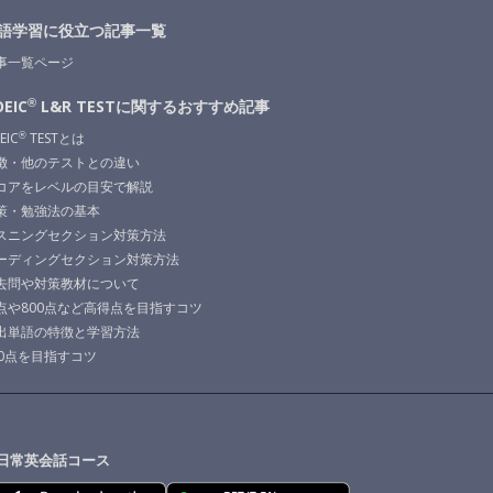
語学習に役立つ記事一覧
事一覧ページ
®
EIC
L&R TESTに関する
おすすめ記事
EIC
TESTとは
®
徴・他のテストとの違い
コアをレベルの目安で解説
策・勉強法の基本
スニングセクション対策方法
ーディングセクション対策方法
去問や対策教材について
点や800点など高得点を目指すコツ
出単語の特徴と学習方法
00点を目指すコツ
日常英会話コース