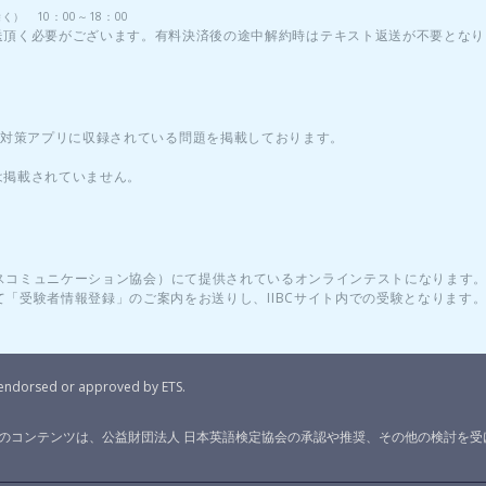
） 10：00～18：00
送頂く必要がございます。有料決済後の途中解約時はテキスト返送が不要となり
EST対策アプリに収録されている問題を掲載しております。
は掲載されていません。
ビジネスコミュニケーション協会）にて提供されているオンラインテストになります
にて「受験者情報登録」のご案内をお送りし、IIBCサイト内での受験となります
t endorsed or approved by ETS.
このコンテンツは、公益財団法人 日本英語検定協会の承認や推奨、その他の検討を受