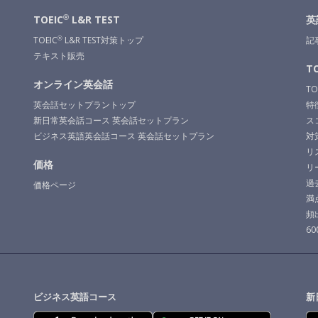
®
TOEIC
L&R TEST
英
TOEIC
L&R TEST対策トップ
記
®
テキスト販売
TO
オンライン英会話
TO
英会話セットプラントップ
特
新日常英会話コース 英会話セットプラン
ス
ビジネス英語英会話コース 英会話セットプラン
対
リ
価格
リ
過
価格ページ
満
頻
6
ビジネス英語コース
新