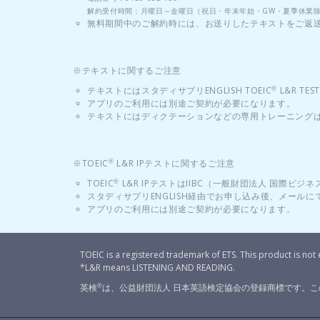
解約受付時間：月曜日～金曜日（祝日・年末年始・GW・夏季休業除く
無料期間中のご解約時には、お送りしたテキストをご返
※テキストに関するご注意
テキストにはスタディサプリENGLISH TOEIC
L&R T
®
アプリのご利用には別途ご契約が必要になります。
テキストにはディクテーションなどの専用トレーニング
※TOEIC
L&R IPテストに関するご注意
®
TOEIC
L&R IPテストはIIBC（一般財団法人 国際
®
スタディサプリENGLISH経由でお申し込み後、メール
アプリのご利用には別途ご契約が必要になります。
TOEIC is a registered trademark of ETS. This product is no
*L&R means LISTENING AND READING.
英検
は、公益財団法人 日本英語検定協会の登録商標です。
®