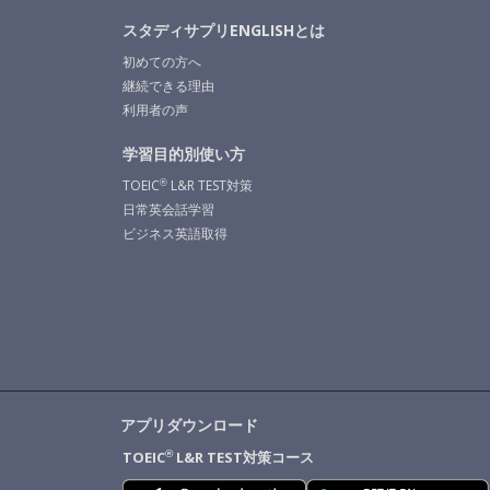
スタディサプリENGLISHとは
初めての方へ
継続できる理由
利用者の声
学習目的別使い方
TOEIC
L&R TEST対策
®
日常英会話学習
ビジネス英語取得
アプリダウンロード
TOEIC
L&R TEST対策コース
®