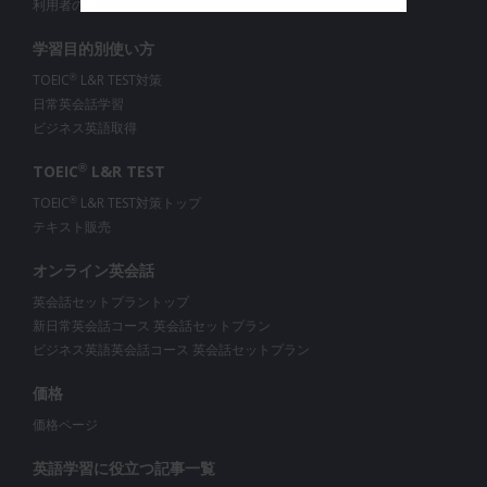
利用者の声
学習目的別使い方
TOEIC
L&R TEST対策
®
日常英会話学習
ビジネス英語取得
®
TOEIC
L&R TEST
TOEIC
L&R TEST対策トップ
®
テキスト販売
オンライン英会話
英会話セットプラントップ
新日常英会話コース 英会話セットプラン
ビジネス英語英会話コース 英会話セットプラン
価格
価格ページ
英語学習に役立つ記事一覧