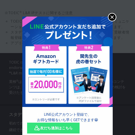
※TOEIC
L&R IPテストに関するご注意
®
TOEIC
L&R IPテストはIIBC（一般財団法人 国際ビジネスコミュニケ
®
ーション協会）にて提供されているオンラインテストになります。
スタディサプリENGLISH経由でお申し込み後、メールにて「受験者情
報登録」のご案内をお送りし、IIBCサイト内での受験となります。
アプリのご利用には別途ご契約が必要になります。
TOEIC is a registered trademark of ETS. This product is not
endorsed or approved by ETS.
*L&R means LISTENING AND READING.
英検
は、公益財団法人 日本英語検定協会の登録商標です。このコンテ
®
ンツは、公益財団法人 日本英語検定協会の承認や推奨、その他の検討を
受けたものではありません。
スタディサプリENGLISHとは
LINE公式アカウント登録で、
お得な情報をいち早くGETできます😁
初めての方へ
友だち追加はこちら
継続できる理由