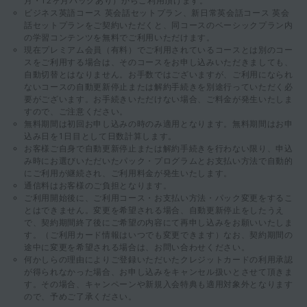
月・12ヶ月パックあり）からご利用頂けます。
ビジネス英語コース 英会話セットプラン、新日常英会話コース 英会
話セットプランをご契約いただくと、同コースのベーシックプラン内
の学習コンテンツを無料でご利用いただけます。
現在プレミアム会員（有料）でご利用されているコースとは別のコー
スをご利用する場合は、そのコースをお申し込みいただきましても、
自動切替とはなりません。お手数ではございますが、ご利用になられ
ないコースの自動更新停止または解約手続きを別途行っていただく必
要がございます。お手続きいただけない場合、ご料金が発生いたしま
すので、ご注意ください。
無料期間は初回お申し込みの時のみ適用となります。無料期間はお申
込み日を1日目として日数計算します。
お客様ご自身で自動更新停止または解約手続きを行わない限り、申込
み時にお選びいただいたパック・プログラムとお支払い方法で自動的
にご利用が継続され、ご利用料金が発生いたします。
通信料はお客様のご負担となります。
ご利用開始後に、ご利用コース・お支払い方法・パック変更をするこ
とはできません。変更を希望される場合、自動更新停止をしたうえ
で、契約期間終了後にご希望の内容にて再申し込みをお願いいたしま
す。（ご利用カード情報はいつでも変更できます）なお、契約期間の
途中に変更を希望される場合は、お問い合わせください。
何かしらの理由によりご登録いただいたクレジットカードの利用承認
が得られなかった場合、お申し込みをキャンセル扱いとさせて頂きま
す。その場合、キャンペーンや新規入会特典も適用対象外となります
ので、予めご了承ください。