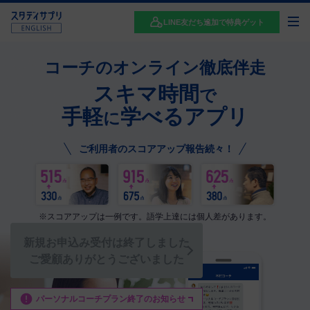
LINE友だち追加で特典ゲット
コーチ
の
オンライン徹底伴走
スキマ時間
で
手軽
学べるアプリ
に
ご利用者のスコアアップ報告続々！
※スコアアップは一例です。語学上達には個人差があります。
新規お申込み受付は終了しました
ご愛顧ありがとうございました
パーソナルコーチプラン終了のお知らせ