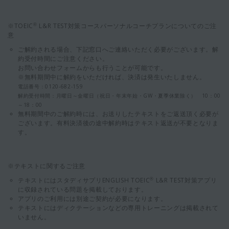
※TOEIC
L&R TEST対策コースパーソナルコーチプランについてのご注
®
意
ご解約される場合、下記窓口へご連絡いただく必要がございます。解
約受付時間にご注意ください。
お問い合わせフォームからも行うことが可能です。
※無料期間中に解約をいただければ、決済は発生いたしません。
電話番号：0120-682-159
解約受付時間：月曜日～金曜日（祝日・年末年始・GW・夏季休業除く） 10：00
～18：00
無料期間中のご解約時には、お送りしたテキストをご返送頂く必要が
ございます。有料決済後の途中解約時はテキスト返送が不要となりま
す。
※テキストに関するご注意
テキストにはスタディサプリENGLISH TOEIC
L&R TEST対策アプリ
®
に収録されている問題を掲載しております。
アプリのご利用には別途ご契約が必要になります。
テキストにはディクテーションなどの専用トレーニングは掲載されて
いません。