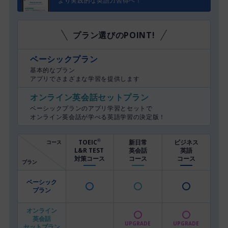
より実践的な英語力習得へ！
プラン選びのPOINT!
ベーシックプラン
基本的なプラン
アプリでさまざまな学習を提供します
オンライン英会話セットプラン
ベーシックプランのアプリ学習とセットで
オンライン英会話が学べる英語学習の決定版！
TOEIC
新日常
ビジネス
®
コース
L&R
TEST
英会話
英語
対策コース
コース
コース
プラン
ベーシック
プラン
オンライン
英会話
UPGRADE
UPGRADE
セットプラン