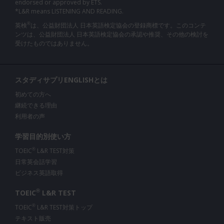
endorsed or approved by ETS.
*L&R means LISTENING AND READING.
英検
は、公益財団法人 日本英語検定協会の登録商標です。このコンテ
®
ンツは、公益財団法人 日本英語検定協会の承認や推奨、その他の検討を
受けたものではありません。
スタディサプリENGLISHとは
初めての方へ
継続できる理由
利用者の声
学習目的別使い方
TOEIC
L&R TEST対策
®
日常英会話学習
ビジネス英語取得
®
TOEIC
L&R TEST
TOEIC
L&R TEST対策トップ
®
テキスト販売