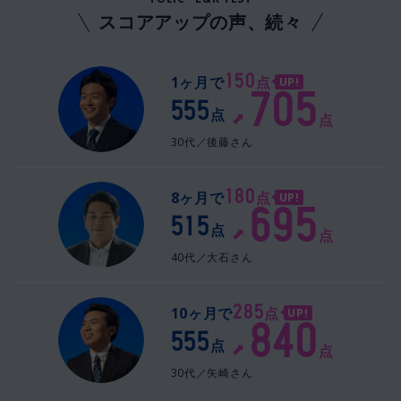
スコアアップの声、続々
150
1
ヶ月で
点
UP!
705
555
点
➡︎
点
30代／後藤さん
180
8
ヶ月で
点
UP!
695
515
点
➡︎
点
40代／大石さん
285
10
ヶ月で
点
UP!
840
555
点
➡︎
点
30代／矢崎さん