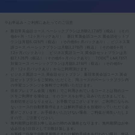
※お申込み・ご利用にあたってのご注意
新日常英会話コース ベーシックプランは月額2,178円（税込）（その
他6ヶ月・12ヶ月パックあり）、新日常英会話コース 英会話セットプ
ランは月額6,028円（税込）（その他6ヶ月パックあり）、ビジネス英
語コース ベーシックプランは月額3,278円（税込）（その他6ヶ月・
12ヶ月パックあり）、ビジネス英語コース 英会話セットプランは月
額7,128円（税込）（その他6ヶ月パックあり）、TOEIC
L&R TEST
®
対策コース ベーシックプランは月額3,278円（税込）（その他6ヶ
月・12ヶ月パックあり）からご利用頂けます。
ビジネス英語コース 英会話セットプラン、新日常英会話コース 英会
話セットプランをご契約いただくと、同コースのベーシックプラン内
の学習コンテンツを無料でご利用いただけます。
現在プレミアム会員（有料）でご利用されているコースとは別のコー
スをご利用する場合は、そのコースをお申し込みいただきましても、
自動切替とはなりません。お手数ではございますが、ご利用になられ
ないコースの自動更新停止または解約手続きを別途行っていただく必
要がございます。お手続きいただけない場合、ご料金が発生いたしま
すので、ご注意ください。
無料期間は初回お申し込みの時のみ適用となります。無料期間はお申
込み日を1日目として日数計算します。
お客様ご自身で自動更新停止または解約手続きを行わない限り、申込