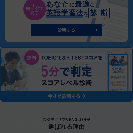
あなた
最適
に
な
2
約
分で
英語学習法
診
断
完了
を
診断する
スタディサプリENGLISHが
選ばれる理由