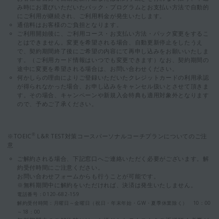
み時にお選びいただいたパック・プログラムとお支払い方法で自動的
にご利用が継続され、ご利用料金が発生いたします。
通信料はお客様のご負担となります。
ご利用開始後に、ご利用コース・お支払い方法・パック変更をするこ
とはできません。変更を希望される場合、自動更新停止をしたうえ
で、契約期間終了後にご希望の内容にて再申し込みをお願いいたしま
す。（ご利用カード情報はいつでも変更できます）なお、契約期間の
途中に変更を希望される場合は、お問い合わせください。
何かしらの理由によりご登録いただいたクレジットカードの利用承認
が得られなかった場合、お申し込みをキャンセル扱いとさせて頂きま
す。その場合、キャンペーンや新規入会特典も適用対象外となります
ので、予めご了承ください。
※TOEIC
L&R TEST対策コースパーソナルコーチプランについてのご注
®
意
ご解約される場合、下記窓口へご連絡いただく必要がございます。解
約受付時間にご注意ください。
お問い合わせフォームからも行うことが可能です。
※無料期間中に解約をいただければ、決済は発生いたしません。
電話番号：0120-682-159
解約受付時間：月曜日～金曜日（祝日・年末年始・GW・夏季休業除く） 10：00
～18：00