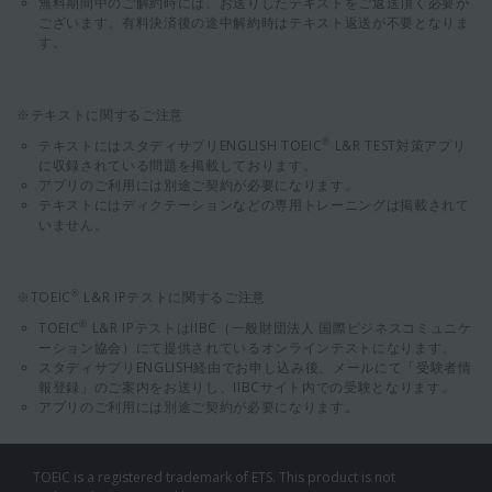
無料期間中のご解約時には、お送りしたテキストをご返送頂く必要が
ございます。有料決済後の途中解約時はテキスト返送が不要となりま
す。
※テキストに関するご注意
テキストにはスタディサプリENGLISH TOEIC
L&R TEST対策アプリ
®
に収録されている問題を掲載しております。
アプリのご利用には別途ご契約が必要になります。
テキストにはディクテーションなどの専用トレーニングは掲載されて
いません。
※TOEIC
L&R IPテストに関するご注意
®
TOEIC
L&R IPテストはIIBC（一般財団法人 国際ビジネスコミュニケ
®
ーション協会）にて提供されているオンラインテストになります。
スタディサプリENGLISH経由でお申し込み後、メールにて「受験者情
報登録」のご案内をお送りし、IIBCサイト内での受験となります。
アプリのご利用には別途ご契約が必要になります。
TOEIC is a registered trademark of ETS. This product is not