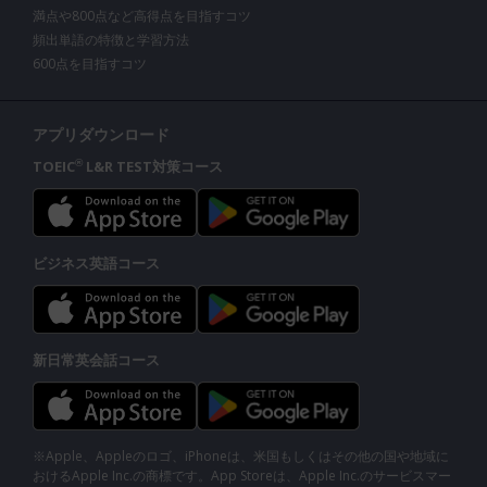
満点や800点など高得点を目指すコツ
頻出単語の特徴と学習方法
600点を目指すコツ
アプリダウンロード
TOEIC
L&R TEST対策コース
®
ビジネス英語コース
新日常英会話コース
※Apple、Appleのロゴ、iPhoneは、米国もしくはその他の国や地域に
おけるApple Inc.の商標です。App Storeは、Apple Inc.のサービスマー