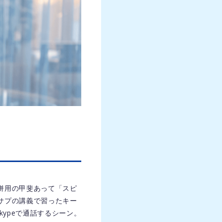
。併用の甲斐あって「スピ
タサプの講義で習ったキー
ypeで通話するシーン。