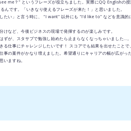
u see me？” というフレーズが役立ちました。実際にQQ Englishの授
て始まるんです。「いきなり使えるフレーズが来た！」と思いました。
」と言う時に、 “I want” 以外にも “I’d like to” などを
分けなど、今後ビジネスの現場で発揮するのが楽しみです。
はずが、スタサプで勉強し始めたら止まらなくなっちゃいました…
きる仕事にチャレンジしたいです！ スコアでも結果を出せたことで
仕事の案件がかなり増えました。希望通りにキャリアの幅が広がっ
思いますね。