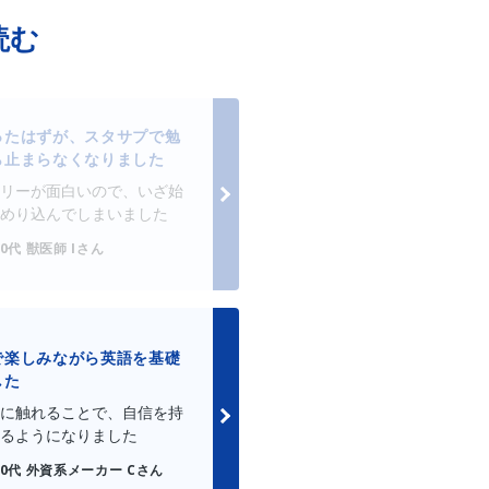
読む
ったはずが、スタサプで勉
ら止まらなくなりました
リーが面白いので、いざ始
めり込んでしまいました
20代 獣医師 Iさん
で楽しみながら英語を基礎
した
に触れることで、自信を持
るようになりました
30代 外資系メーカー Cさん