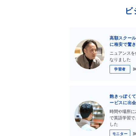
ビ
高額スクー
に格安で驚き
ニュアンスを
なりました
学習者
3
飽きっぽく
ービスに出
時間や場所に
で英語学習で
した
モニター
3