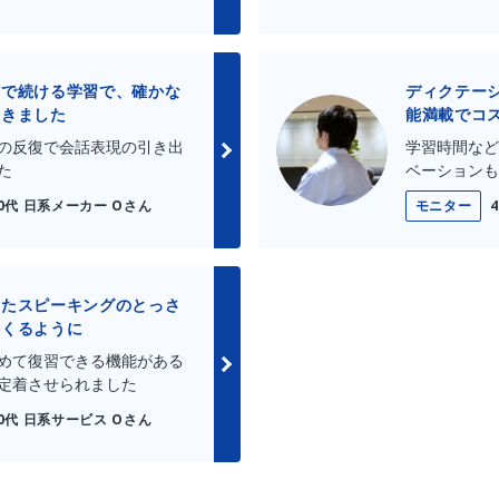
スで続ける学習で、確かな
ディクテー
つきました
能満載でコ
の反復で会話表現の引き出
学習時間など
た
ベーションも
0代 日系メーカー Oさん
モニター
いたスピーキングのとっさ
てくるように
めて復習できる機能がある
定着させられました
0代 日系サービス Oさん