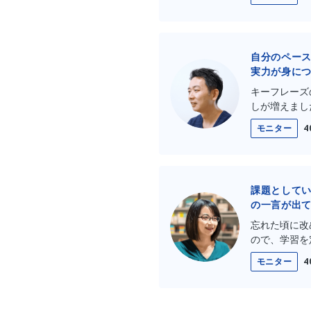
自分のペー
実力が身に
キーフレーズ
しが増えまし
モニター
4
課題として
の一言が出
忘れた頃に改
ので、学習を
モニター
4