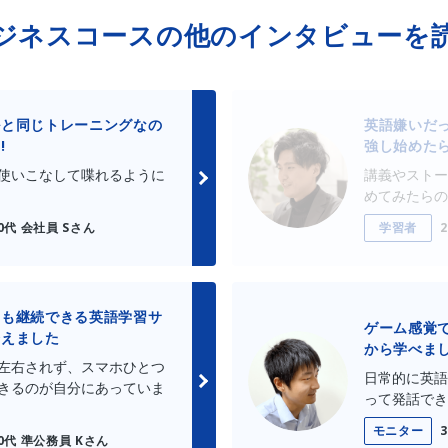
ジネスコースの
他のインタビューを
ルと同じトレーニングなの
英語嫌いだ
!
強し始めた
使いこなして喋れるように
講義やストー
めてみたらの
0代 会社員 Sさん
学習者
ても継続できる英語学習サ
ゲーム感覚
会えました
から学べま
左右されず、スマホひとつ
日常的に英語
きるのが自分にあっていま
って発話でき
モニター
0代 準公務員 Kさん