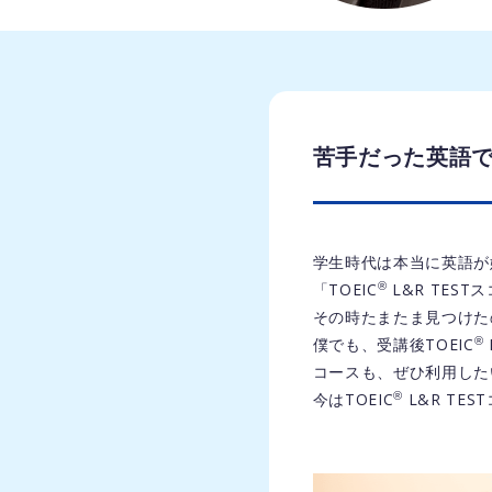
苦手だった英語でT
学生時代は本当に英語が
®
「TOEIC
L&R TE
その時たまたま見つけたの
®
僕でも、受講後TOEIC
コースも、ぜひ利用した
®
今はTOEIC
L&R TE